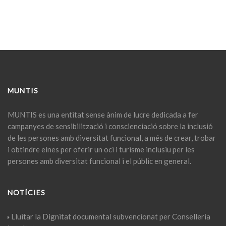
MUNTIS
MUNTIS
es una entitat sense ànim de lucre dedicada a fer
campanyes de sensibilització i conscienciació sobre la inclusió
de les persones amb diversitat funcional, a més de crear, trobar
i obtindre eines per oferir un oci i turisme inclusiu per les
persones amb diversitat funcional i el públic en general.
NOTÍCIES
Lluitar la Dignitat documental subvencionat per Conselleria