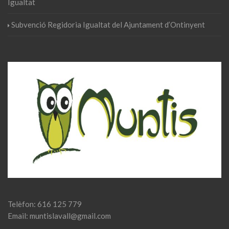
Igualtat
Subvenció Regidoria Igualtat del Ajuntament d’Ontinyent
Telèfon: 616 125 779
Email: muntislavall@gmail.com