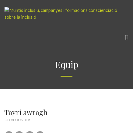
Equip
Tayri awragh
CEO/FOUNDER