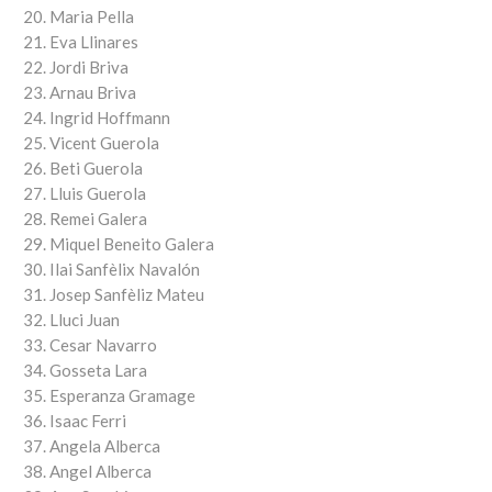
Maria Pella
Eva Llinares
Jordi Briva
Arnau Briva
Ingrid Hoffmann
Vicent Guerola
Beti Guerola
Lluis Guerola
Remei Galera
Miquel Beneito Galera
Ilai Sanfèlix Navalón
Josep Sanfèliz Mateu
Lluci Juan
Cesar Navarro
Gosseta Lara
Esperanza Gramage
Isaac Ferri
Angela Alberca
Angel Alberca